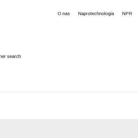
O nas
Naprotechnologia
NPR
ther search